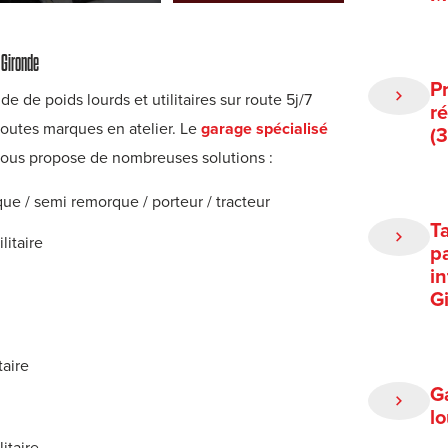
 Gironde
P
e de poids lourds et utilitaires sur route 5j/7
r
toutes marques en atelier.
Le
garage spécialisé
(
ous propose de nombreuses solutions :
ue / semi remorque / porteur / tracteur
T
litaire
p
i
G
taire
G
l
itaire