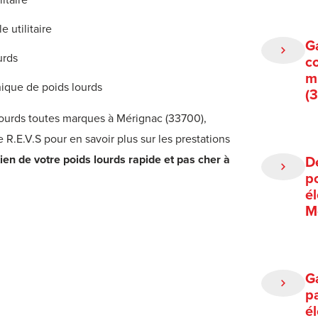
 utilitaire
G
urds
c
m
nique de poids lourds
(
lourds toutes marques à Mérignac (33700),
 R.E.V.S pour en savoir plus sur les prestations
ien de votre poids lourds rapide et pas cher à
D
p
é
M
G
p
é