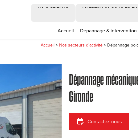
AVIS CLIENTS
ATELIER : 07 56 16 29 24
Accueil
Dépannage & intervention
Accueil
>
Nos secteurs d'activité
> Dépannage poids
Dépannage mécanique 
Gironde
edit_calendar
Contactez-nous