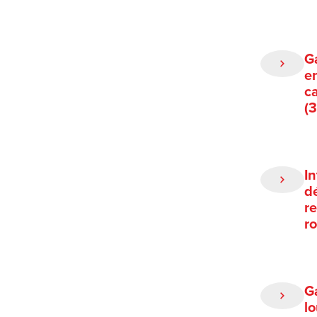
G
en
c
(
I
d
r
r
G
l