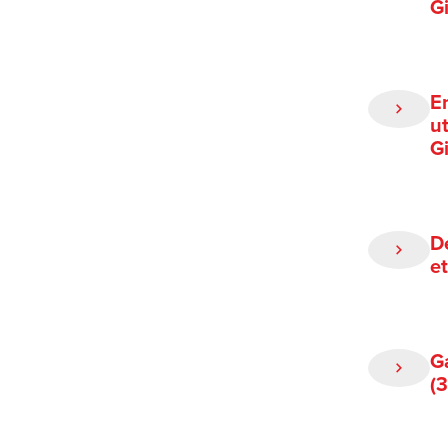
G
E
ut
G
D
e
G
(