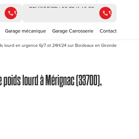
DEPANNAGE : 06 83 17 79 63
call
call
call
call
Garage mécanique
Garage Carrosserie
Contact
 lourd en urgence 6j/7 et 24H/24 sur Bordeaux en Gironde
poids lourd à Mérignac (33700),