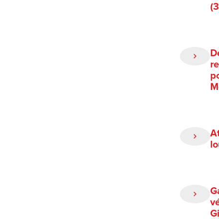
(
D
r
po
M
A
l
G
vé
G