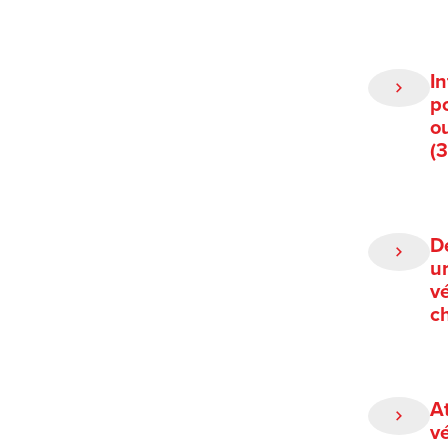
I
p
o
(
D
u
vé
c
A
vé