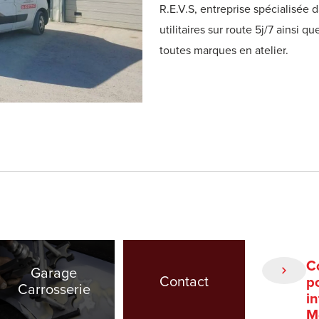
R.E.V.S, entreprise spécialisée 
utilitaires sur route 5j/7 ainsi 
toutes marques en atelier.
C
Garage
Contact
p
Carrosserie
i
M